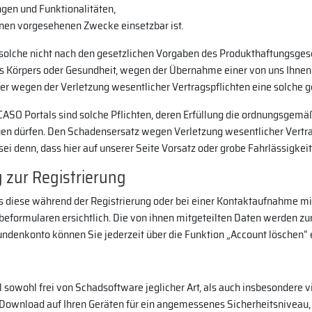
ngen und Funktionalitäten,
Ihnen vorgesehenen Zwecke einsetzbar ist.
 solche nicht nach den gesetzlichen Vorgaben des Produkthaftungsges
 des Körpers oder Gesundheit, wegen der Übernahme einer von uns Ihn
 wegen der Verletzung wesentlicher Vertragspflichten eine solche ge
ASO Portals sind solche Pflichten, deren Erfüllung die ordnungsgemä
uen dürfen. Den Schadensersatz wegen Verletzung wesentlicher Vertra
i denn, dass hier auf unserer Seite Vorsatz oder grobe Fahrlässigkeit
zur Registrierung
diese während der Registrierung oder bei einer Kontaktaufnahme mi
beformularen ersichtlich. Die von ihnen mitgeteilten Daten werden zur
 Kundenkonto können Sie jederzeit über die Funktion „Account löschen“ 
 sowohl frei von Schadsoftware jeglicher Art, als auch insbesondere vi
 Download auf Ihren Geräten für ein angemessenes Sicherheitsniveau,