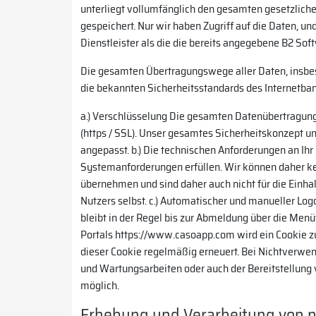
unterliegt vollumfänglich den gesamten gesetzlich
gespeichert. Nur wir haben Zugriff auf die Daten, 
Dienstleister als die die bereits angegebene B2 So
Die gesamten Übertragungswege aller Daten, insbes
die bekannten Sicherheitsstandards des Internetban
a.) Verschlüsselung Die gesamten Datenübertragung
(https / SSL). Unser gesamtes Sicherheitskonzept 
angepasst. b.) Die technischen Anforderungen an Ihr
Systemanforderungen erfüllen. Wir können daher ke
übernehmen und sind daher auch nicht für die Einha
Nutzers selbst. c.) Automatischer und manueller L
bleibt in der Regel bis zur Abmeldung über die Men
Portals https://www.casoapp.com wird ein Cookie zur
dieser Cookie regelmäßig erneuert. Bei Nichtverwe
und Wartungsarbeiten oder auch der Bereitstellung
möglich.
Erhebung und Verarbeitung von 