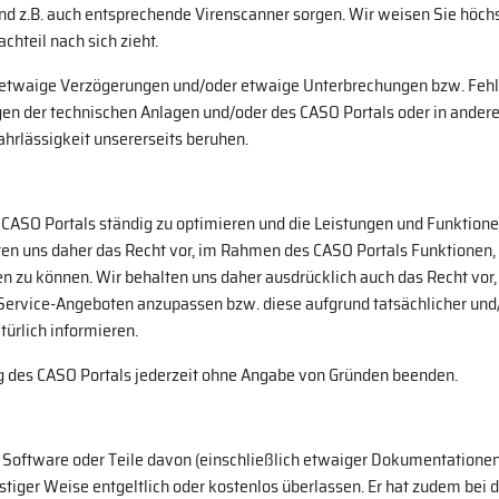
d z.B. auch entsprechende Virenscanner sorgen. Wir weisen Sie höchst
chteil nach sich zieht.
h etwaige Verzögerungen und/oder etwaige Unterbrechungen bzw. Fehl
n der technischen Anlagen und/oder des CASO Portals oder in anderer
ahrlässigkeit unsererseits beruhen.
CASO Portals ständig zu optimieren und die Leistungen und Funktion
en uns daher das Recht vor, im Rahmen des CASO Portals Funktionen, 
en zu können. Wir behalten uns daher ausdrücklich auch das Recht vo
Service-Angeboten anzupassen bzw. diese aufgrund tatsächlicher und/
ürlich informieren.
ng des CASO Portals jederzeit ohne Angabe von Gründen beenden.
 Software oder Teile davon (einschließlich etwaiger Dokumentationen)
nstiger Weise entgeltlich oder kostenlos überlassen. Er hat zudem bei