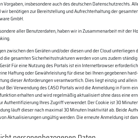
en Vorgaben, insbesondere auch des deutschen Datenschutzrechts. All
und wir benötigen zur Bereitstellung und Aufrechterhaltung der gesamt
ftware GmbH.
ondere aller Benutzerdaten, haben wir in Zusammenarbeit mit der Hoc
king.
en zwischen den Geräten und/oder diesen und der Cloud unterliegen 
und die gesamten Sicherheitsstrukturen werden von uns zudem ständig
 Gerät Für eine Nutzung des Portals ist ein Internetbrowser erforderli
ine Haftung oder Gewährleistung für diese bei Ihnen gegebenen hard
ltung dieser Anforderungen verantwortlich. Dies liegt einzig und alle
ogout Bei Verwendung des CASO Portals wird die Anmeldung in Form ei
üfunktion erhalten und wird regelmäßig aktualisiert ohne dass eine 
 Authentifizierung Ihres Zugriff verwendet. Der Cookie ist 30 Minuten
ndung läuft dieser nach maximal 30 Minuten Inaktivität ab. Beide Au
 von Aktualisierungen ungültig werden. Die erneute Anmeldung ist da
nicht personenbezogenen Daten