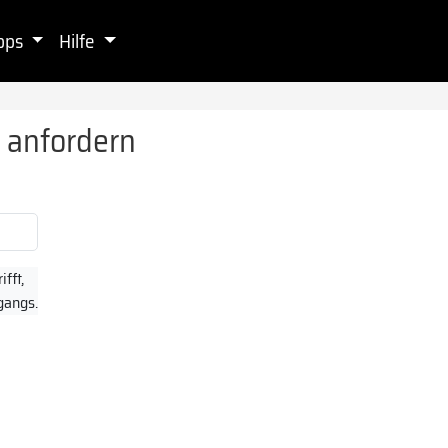
pps
Hilfe
 anfordern
fft,
gangs.